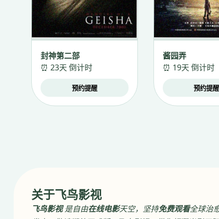
封神第二部
酱园弄
⏰ 23天 倒计时
⏰ 19天 倒计时
预约提醒
预约提
关于飞鸟影视
飞鸟影视
是自由
在线电影
天空，坚持
免费观看
全球治