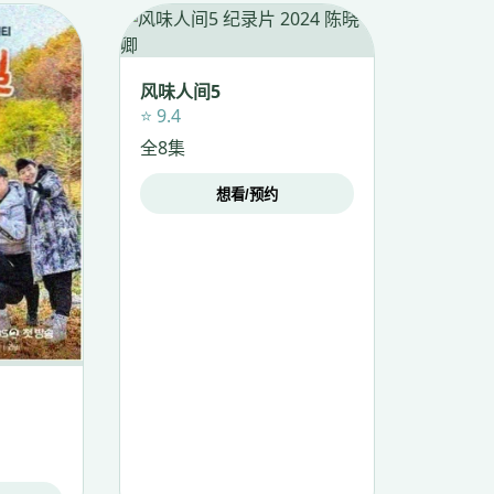
风味人间5
⭐ 9.4
全8集
想看/预约