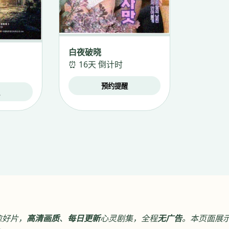
白夜破晓
⏰ 16天 倒计时
预约提醒
醒
愈好片，
高清画质
、
每日更新
心灵剧集，全程
无广告
。本页面展