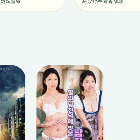
 姐妹温情
高分封神 青春悸动