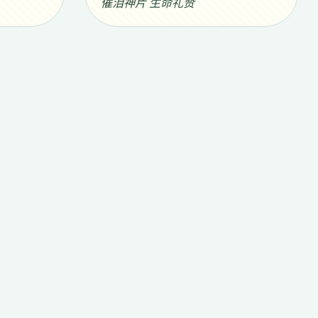
催泪神片 生命礼赞