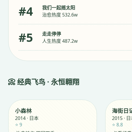
#4
我们一起摇太阳
治愈热度 532.6w
#5
走走停停
人生热度 487.2w
📀 经典飞鸟 · 永恒翱翔
小森林
海街日
2014 · 日本
2015 · 
⭐ 9
⭐ 8.8