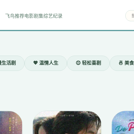
飞鸟推荐
电影
剧集
综艺
纪录
 慢生活剧
💖 温情人生
😊 轻松喜剧
🍜 美