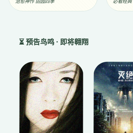
治愈神作 田园四季
必看经典
⏳ 预告鸟鸣 · 即将翱翔