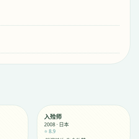
入殓师
2008 · 日本
⭐ 8.9