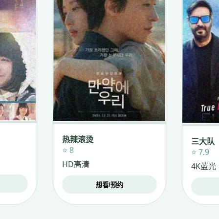
热辣滚烫
三大队
⭐ 8
⭐ 7.9
HD高清
4K蓝光
想看/预约