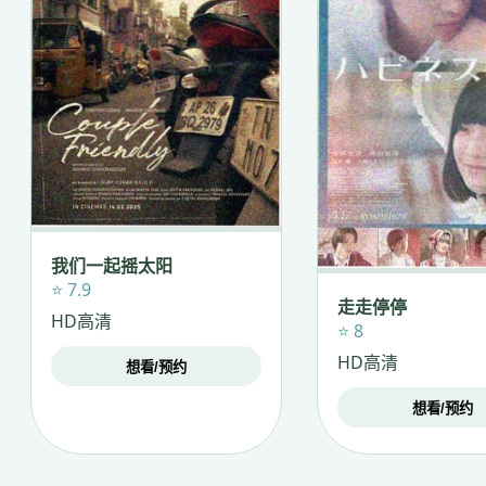
我们一起摇太阳
⭐ 7.9
走走停停
HD高清
⭐ 8
HD高清
想看/预约
想看/预约