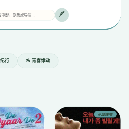
🪶
❯
食纪行
🌸 青春悸动
🌿治愈神作