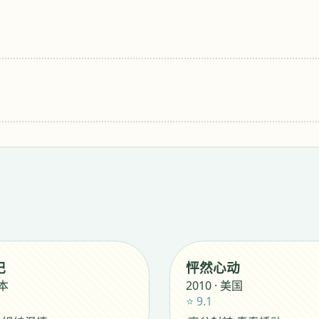
记
怦然心动
日本
2010 · 美国
⭐ 9.1