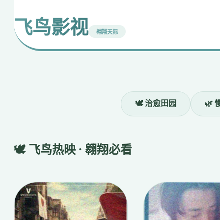
飞鸟影视
翱翔天际
❮
去有风的地方
刘亦菲 慢生活
🕊️ 治愈田园
🌿
立即观看
🕊️ 飞鸟热映 · 翱翔必看